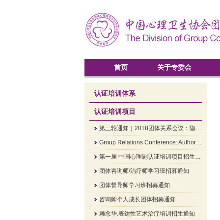
首页
关于专委会
认证培训体系
认证培训项目
第三轮通知｜2018团体关系会议：隐·显——组织中的领导和权威
Group Relations Conference: Authority and Leadership In Groups and Organizations
第一届 中国心理剧认证培训项目招生简章
团体咨询师/治疗师学习班招募通知
团体督导师学习班招募通知
咨询师个人成长团体招募通知
赖念华.表达性艺术治疗培训招生通知