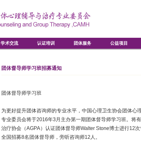
学术交流
认证培训
团体服务
公益项目
团体督导师学习班招募通知
团体督导师学习班
为更好提升团体咨询师的专业水平，中国心理卫生协会团体心
专业委员会将于2016年3月主办第一期团体督导师学习班。将
治疗协会（AGPA）认证团体督导师Walter Stone博士进行1
全国招募8名团体督导师，旁听咨询师12人。