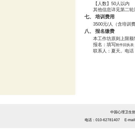
【人数】
50
人以内
其他
信息
详见
第二轮
七、
培训
费用
3
5
00元/人（含培
八、
报名缴费
本工作坊
原则上限额
报名
：填写
附件回执表
联系人
：夏天。
电话：0
中国心理卫生协
电话：010-62781407 E-mai