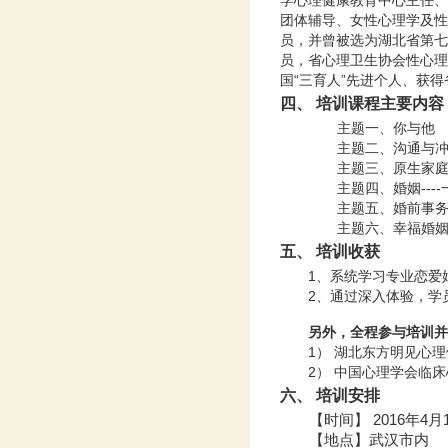
学心理健康教育中心主任、
团体
辅导
、女性
心理学及性
员，并曾被选为
湖北省第七
员，省心理卫生协会性心理
国
“三育人”先进个人、获
四、
培训课程主要内容
主题一、你与他
主题二、沟通与
主题三、原生家
主题四、婚姻--
主题五、婚前事
主题六、幸福婚
五、
培训收获
1、
系统学习专业
恋爱
2、通过
深入体验，学
另外
，全程参与培训
1）
湖北
东方明见心理
2）
中国
心理学会临床
六、
培训安排
【时间】 201
6
年
4
月
【地点】武汉市内