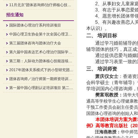
2
、从事
妇女儿童家
11月北京“团体咨询师/治疗师核心技能”培训招生简章
3、有志于从事恋爱
招生通知
4、
愿意增长团体带
5、有兴趣改善恋人
国际团体心理治疗系列培训项目
本认识
）。
中国心理卫生协会第十次全国心理卫生学术大会 大会通知
二、
培训目标
通过学习
婚前辅导的
第三届团体咨询与团体治疗大会
辅导团体的技巧，
真正
成
第六届中国表达艺术心理治疗国际学术研讨会
通过提供恋爱与婚姻
第三期：人际动力团体核心技能连续培训班培训通知
通过
学习表里一致的
三、
培训师资
2017年团体关系模式下的小型研究团体顾问培训
萧庆仪
女士
：
香港资
团体咨询师／治疗师第一期师资培训班招生简章
会科学硕士
（
青年辅导
）
第一届中国心理剧认证培训项目 第二阶《关系的疗愈》招生中
学培训国内心理咨询师
，
樊富珉
教授：
清华大
通高等学校学生心理健康教
干预工作委员会副主任委员
国
团体心理咨询的创始人和
本团体
培训
方案为
萧
例》
高等
教育出版社（
2
汪海燕
教授：
华中师