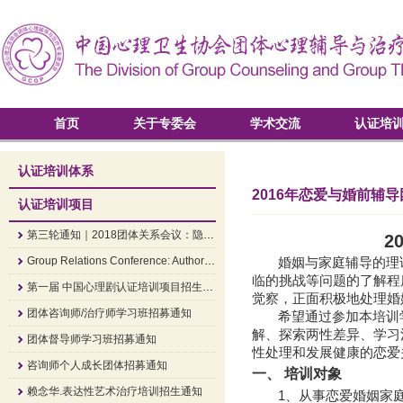
首页
关于专委会
学术交流
认证培
认证培训体系
2016年恋爱与婚前辅
认证培训项目
第三轮通知｜2018团体关系会议：隐·显——组织中的领导和权威
2
Group Relations Conference: Authority and Leadership In Groups and Organizations
婚姻
与
家庭辅导的
理
临
的
挑战等问题
的了解
程
第一届 中国心理剧认证培训项目招生简章
觉察，正面积极地处理婚
团体咨询师/治疗师学习班招募通知
希望
通过
参加本
培训
解
、
探索两性差异
、
学习
团体督导师学习班招募通知
性处理和发展健康的恋爱
咨询师个人成长团体招募通知
一、
培训
对象
赖念华.表达性艺术治疗培训招生通知
1、从事恋爱
婚姻家