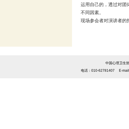
运用自己的，透过对团
不同因素。
现场参会者对演讲者的
中国心理卫生协
电话：010-62781407 E-mai