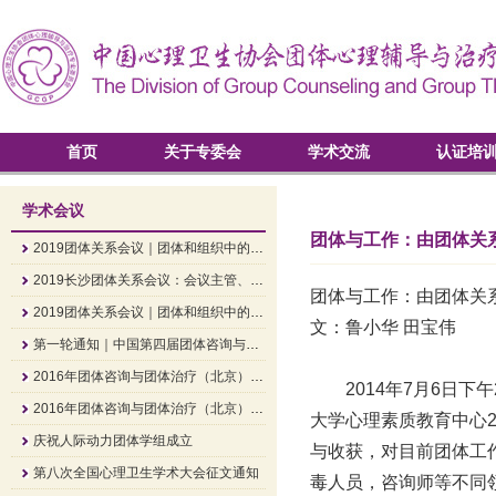
首页
关于专委会
学术交流
认证培
学术会议
团体与工作：由团体关
2019团体关系会议｜团体和组织中的权威、领导力和关系
2019长沙团体关系会议：会议主管、顾问、受训顾问、行政团队人员
团体与工作：由团体关
2019团体关系会议｜团体和组织中的权威、领导力和关系
文：鲁小华 田宝伟
第一轮通知｜中国第四届团体咨询与团体治疗大会
2016年团体咨询与团体治疗（北京）论坛邀请函
2014年7月6日下午
2016年团体咨询与团体治疗（北京）论坛邀请函
大学心理素质教育中心
庆祝人际动力团体学组成立
与收获，对目前团体工
第八次全国心理卫生学术大会征文通知
毒人员，咨询师等不同