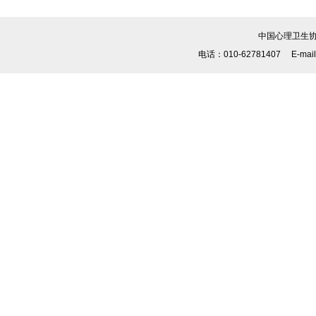
中国心理卫生协
电话：010-62781407 E-mai