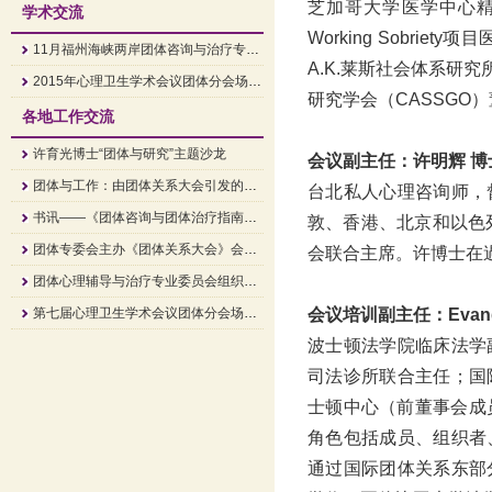
芝加哥大学医学中心
学术交流
Working Sobr
11月福州海峡两岸团体咨询与治疗专业论坛通知
A.K.莱斯社会体系
2015年心理卫生学术会议团体分会场令人期待！
研究学会（CASSGO
各地工作交流
许育光博士“团体与研究”主题沙龙
会议副主任：许明辉 博
团体与工作：由团体关系大会引发的思考
台北私人心理咨询师，
书讯——《团体咨询与团体治疗指南》出版
敦、香港、北京和以色
团体专委会主办《团体关系大会》会后报道与参会者反响
会联合主席。许博士在過
团体心理辅导与治疗专业委员会组织《压力管理的团体干预》会内工作坊
第七届心理卫生学术会议团体分会场论坛
会议培训副主任：Evange
波士顿法学院临床法学
司法诊所联合主任；国
士顿中心（前董事会成员
角色包括成员、组织者
通过国际团体关系东部