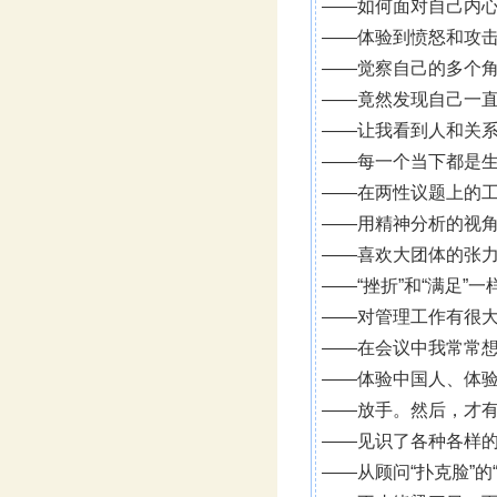
——如何面对自己内
——体验到愤怒和攻
——觉察自己的多个
——竟然发现自己一
——让我看到人和关
——每一个当下都是
——在两性议题上的
——用精神分析的视
——喜欢大团体的张
——“挫折”和“满足
——对管理工作有很
——在会议中我常常
——体验中国人、体
——放手。然后，才
——见识了各种各样的
——从顾问“扑克脸”的