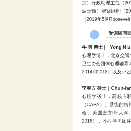
京）行政助理主任（20
波士顿）观察顾问（2019年
（2019年5月Roosev
受训顾问
牛 勇 博士 | Yong Niu
心理学博士，北京交通
卫生协会团体心理辅导
2014和2018）以及
李春方 硕士 | Chun-fan
心理学硕士，高校专职
（CAPA）、系统的
会、美国芝加哥大学北
2016），“小型学习团